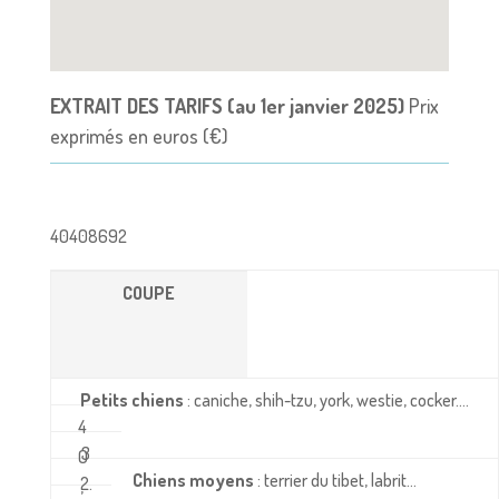
EXTRAIT DES TARIFS (au 1er janvier 2025)
Prix
exprimés en euros (€)
40408692
COUPE
Petits chiens
: caniche, shih-tzu, york, westie, cocker….
4
3
0
Chiens moyens
: terrier du tibet, labrit…
2.
,