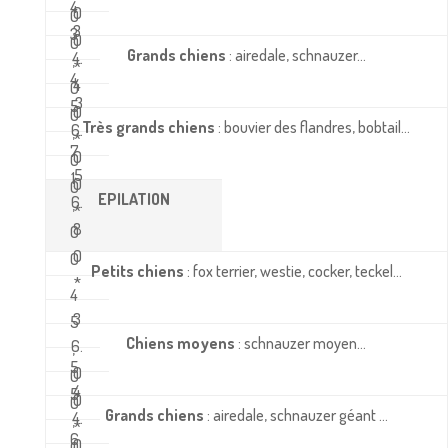
4
0
0
3
3
0
0
Grands chiens
: airedale, schnauzer…
4.
,
*
4
4
0
3
5
0
0
Très grands chiens
: bouvier des flandres, bobtail…
6.
,
*
7
0
0
5
1
0
0
EPILATION
6.
,
*
8
0
0
0
Petits chiens
: fox terrier, westie, cocker, teckel…
*
4
3
5
Chiens moyens
: schnauzer moyen…
6.
,
5
0
0
4
5
0
0
Grands chiens
: airedale, schnauzer géant …
4.
,
*
6
0
0