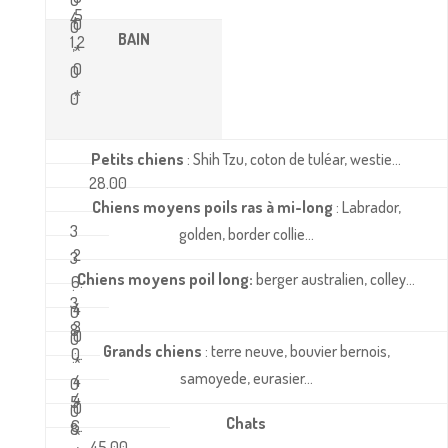
5
4
0
0
BAIN
1.2
,
*
0
0
*
0
Petits chiens
: Shih Tzu, coton de tuléar, westie…
28.00
Chiens moyens poils ras à mi-long
: Labrador,
3
golden, border collie…
2
3
Chiens moyens poil long:
berger australien, colley…
6.
.
3
4
0
3
8
0
0
Grands chiens
: terre neuve, bouvier bernois,
0.
.
*
samoyede, eurasier…
4
0
4
5
0
0
Chats
6.
8
*
45,00